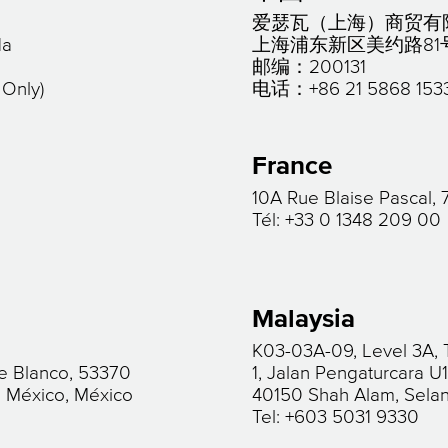
爱瑟瓦（上海）商贸有
da
上海浦东新区美约路81
邮编：200131
 Only)
电话：+86 21 5868 153
France
10A Rue Blaise Pascal,
Tél: +33 0 1348 209 00
Malaysia
K03-03A-09, Level 3A, 
ce Blanco, 53370
1, Jalan Pengaturcara U
e México, México
40150 Shah Alam, Sela
Tel: +603 5031 9330