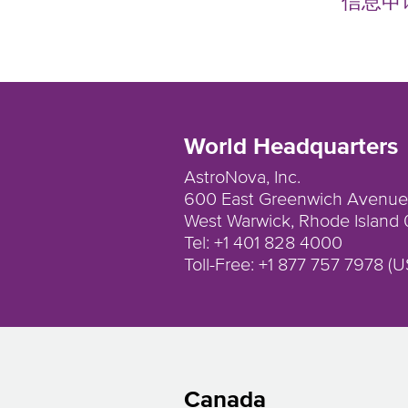
信息申
World Headquarters
AstroNova, Inc.
600 East Greenwich Avenue
West Warwick, Rhode Islan
Tel: +1 401 828 4000
Toll-Free: +1 877 757 7978 (U
Canada