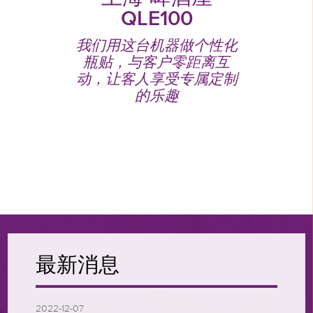
QLE100
满足多样
这台机
定制要
年多，主
我们用这台机器做个性化
已经打印
打印用
瓶贴，与客户零距离互
美标签。"
动，让客人享受专属定制
的乐趣
最新消息
2022-12-07