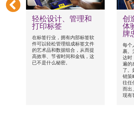
印
轻松设计、管理和
创
打印标签
体
牌
的小
在标签行业，拥有内部标签软
康
件可以轻松管理组成标签文件
每个
主
的艺术品和数据组合，从而提
裹。
s的
高效率、节省时间和金钱，这
达时
用
已不是什么秘密。
遍的
了。
更
销策
以提
往任
幅
而出
。
现有