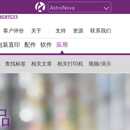
全国业务‖ 快速受理021-58681533
AstroNova
681533
客户评价
关于
支持
资源
联系我们
包装直印
配件
软件
应用
查找标签
相关文章
相关打印机
视频/演示
品