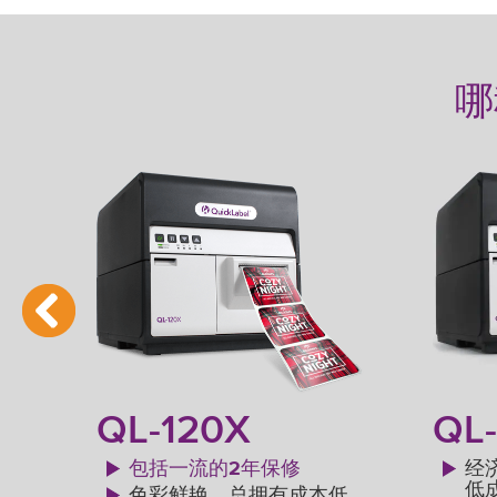
哪
QL-120X
QL
包括一流的2年保修
经
低
半旋
色彩鲜艳，总拥有成本低