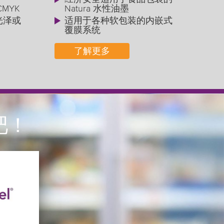
CMYK
Natura 水性油墨
光泽或
适用于各种软包装的内嵌式
7
覆膜系统
了解更多
吧！