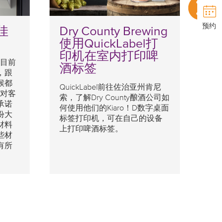
预约
佳
Dry County Brewing
4
使用QuickLabel打
印机在室内打印啤
到目前
酒标签
，跟
许
候都
节
QuickLabel前往佐治亚州肯尼
a对客
真
索，了解Dry County酿酒公司如
承诺
中
何使用他们的Kiaro！D数字桌面
份大
总
标签打印机，可在自己的设备
材料
的
上打印啤酒标签。
些材
内
有所
签